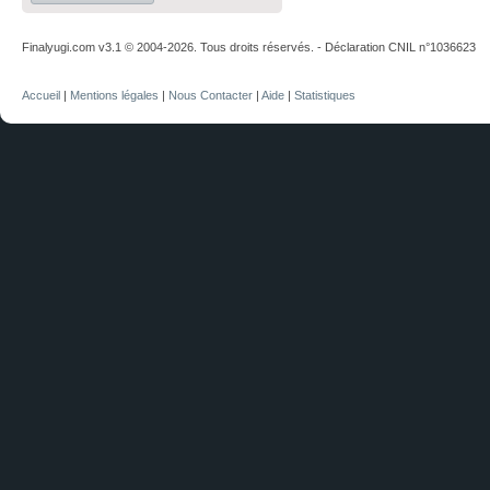
Finalyugi.com v3.1 © 2004-2026. Tous droits réservés. - Déclaration CNIL n°1036623
Accueil
|
Mentions légales
|
Nous Contacter
|
Aide
|
Statistiques