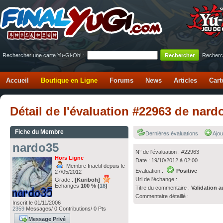
Rechercher une carte Yu-Gi-Oh! :
Recherc
Accueil
Boutique en Ligne
Forums
News
Articles
Cart
Détail de l'évaluation #22963 de nar
Fiche du Membre
Dernières évaluations
Ajou
nardo35
N° de l'évaluation : #22963
Hors Ligne
Date : 19/10/2012 à 02:00
Membre Inactif depuis le
Evaluation :
Positive
27/05/2012
Url de l'échange :
Grade :
[Kuriboh]
Echanges
100 % (
18
)
Titre du commentaire :
Validation a
Commentaire détaillé :
Inscrit le 01/11/2006
2359
Messages/ 0 Contributions/ 0 Pts
Message Privé