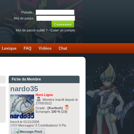
Pseudo :
Mot de passe :
Mot de passe oublié ?
-
Créer un compte
Lexique
FAQ
Vidéos
Chat
Fiche du Membre
nardo35
Hors Ligne
Membre Inactif depuis le
27/05/2012
Grade :
[Kuriboh]
Echanges
100 % (
18
)
Inscrit le 01/11/2006
2359
Messages/ 0 Contributions/ 0 Pts
Message Privé