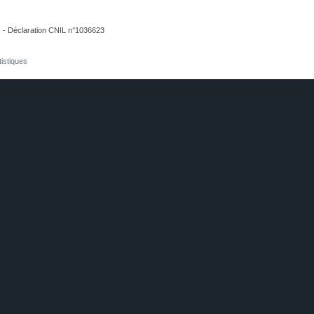
. - Déclaration CNIL n°1036623
tistiques