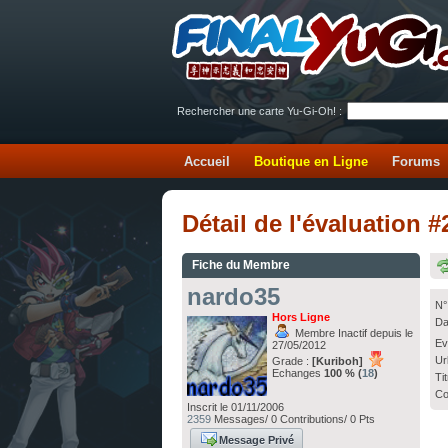
Rechercher une carte Yu-Gi-Oh! :
Accueil
Boutique en Ligne
Forums
Détail de l'évaluation
Fiche du Membre
nardo35
N°
Hors Ligne
Da
Membre Inactif depuis le
Ev
27/05/2012
Ur
Grade :
[Kuriboh]
Echanges
100 % (
18
)
Ti
Co
Inscrit le 01/11/2006
2359
Messages/ 0 Contributions/ 0 Pts
Message Privé