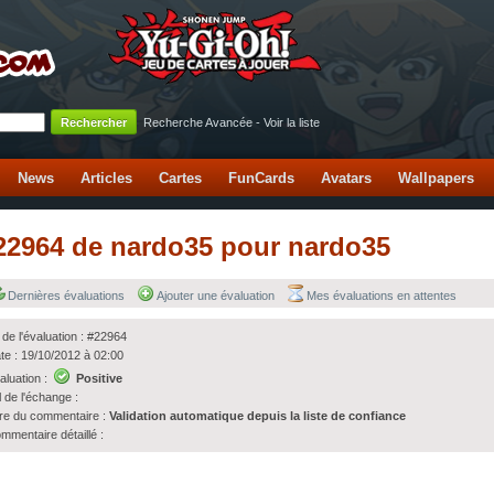
Recherche Avancée
-
Voir la liste
News
Articles
Cartes
FunCards
Avatars
Wallpapers
 #22964 de nardo35 pour nardo35
Dernières évaluations
Ajouter une évaluation
Mes évaluations en attentes
 de l'évaluation : #22964
te : 19/10/2012 à 02:00
aluation :
Positive
l de l'échange :
tre du commentaire :
Validation automatique depuis la liste de confiance
mmentaire détaillé :