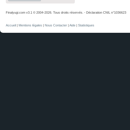
Finalyugi.com v3.1 © 2004-2026. Tous droits réservés. - Déclaration CNIL n°1036623
Accueil
|
Mentions légales
|
Nous Contacter
|
Aide
|
Statistiques