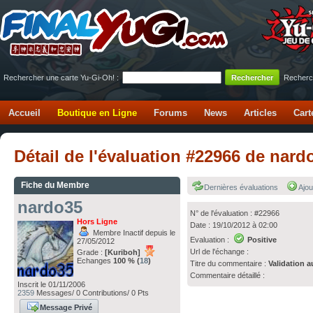
Rechercher une carte Yu-Gi-Oh! :
Recherc
Accueil
Boutique en Ligne
Forums
News
Articles
Cart
Détail de l'évaluation #22966 de nar
Fiche du Membre
Dernières évaluations
Ajou
nardo35
N° de l'évaluation : #22966
Hors Ligne
Date : 19/10/2012 à 02:00
Membre Inactif depuis le
Evaluation :
Positive
27/05/2012
Url de l'échange :
Grade :
[Kuriboh]
Echanges
100 % (
18
)
Titre du commentaire :
Validation a
Commentaire détaillé :
Inscrit le 01/11/2006
2359
Messages/ 0 Contributions/ 0 Pts
Message Privé