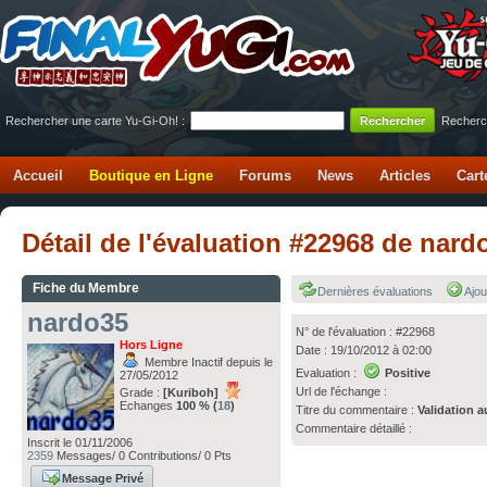
Rechercher une carte Yu-Gi-Oh! :
Recherc
Accueil
Boutique en Ligne
Forums
News
Articles
Cart
Détail de l'évaluation #22968 de nar
Fiche du Membre
Dernières évaluations
Ajou
nardo35
N° de l'évaluation : #22968
Hors Ligne
Date : 19/10/2012 à 02:00
Membre Inactif depuis le
Evaluation :
Positive
27/05/2012
Url de l'échange :
Grade :
[Kuriboh]
Echanges
100 % (
18
)
Titre du commentaire :
Validation a
Commentaire détaillé :
Inscrit le 01/11/2006
2359
Messages/ 0 Contributions/ 0 Pts
Message Privé