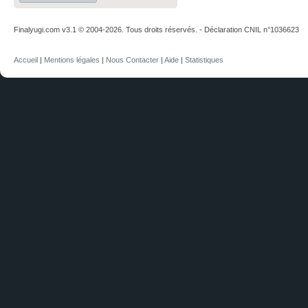
Finalyugi.com v3.1 © 2004-2026. Tous droits réservés. - Déclaration CNIL n°1036623
Accueil
|
Mentions légales
|
Nous Contacter
|
Aide
|
Statistiques