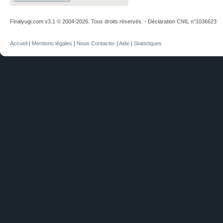
Finalyugi.com v3.1 © 2004-2026. Tous droits réservés. - Déclaration CNIL n°1036623
Accueil
|
Mentions légales
|
Nous Contacter
|
Aide
|
Statistiques