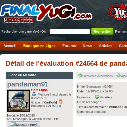
Rechercher une carte Yu-Gi-Oh! :
Recherc
Accueil
Boutique en Ligne
Forums
News
Articles
Cart
Détail de l'évaluation #24664 de p
Fiche du Membre
Dernières évaluations
Ajou
pandaman91
N° de l'évaluation : #24664
Hors Ligne
Date : 19/10/2012 à 02:00
Membre Inactif depuis le
Evaluation :
Positive
03/02/2013
Url de l'échange :
Grade :
[Kuriboh]
Echanges
100 % (
21
)
Titre du commentaire :
Validation a
Commentaire détaillé :
Inscrit le 10/12/2010
550
Messages/ 0 Contributions/ 0 Pts
Message Privé