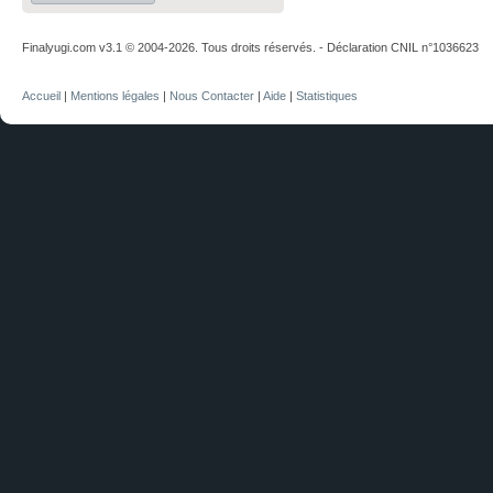
Finalyugi.com v3.1 © 2004-2026. Tous droits réservés. - Déclaration CNIL n°1036623
Accueil
|
Mentions légales
|
Nous Contacter
|
Aide
|
Statistiques