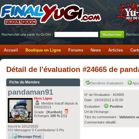
Rechercher une carte Yu-Gi-Oh! :
Recherc
Accueil
Boutique en Ligne
Forums
News
Articles
Cart
Détail de l'évaluation #24665 de p
Fiche du Membre
Dernières évaluations
Ajou
pandaman91
N° de l'évaluation : #24665
Hors Ligne
Date : 19/10/2012 à 02:00
Membre Inactif depuis le
Evaluation :
Positive
03/02/2013
Url de l'échange :
Grade :
[Kuriboh]
Echanges
100 % (
21
)
Titre du commentaire :
Validation a
Commentaire détaillé :
Inscrit le 10/12/2010
550
Messages/ 0 Contributions/ 0 Pts
Message Privé