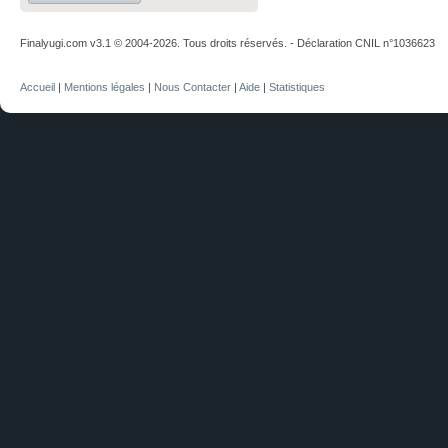
Finalyugi.com v3.1 © 2004-2026. Tous droits réservés. - Déclaration CNIL n°1036623
Accueil
|
Mentions légales
|
Nous Contacter
|
Aide
|
Statistiques