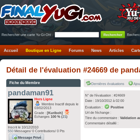
Rechercher une carte Yu-Gi-Oh! :
Recherc
Accueil
Boutique en Ligne
Forums
News
Articles
Cart
Détail de l'évaluation #24669 de p
Fiche du Membre
Dernières évaluations
Ajou
pandaman91
N° de l'évaluation : #24669
Hors Ligne
Date : 19/10/2012 à 02:00
Membre Inactif depuis le
Evaluation :
Positive
03/02/2013
Url de l'échange :
Grade :
[Kuriboh]
Echanges
100 % (
21
)
Titre du commentaire :
Validation a
Commentaire détaillé :
Inscrit le 10/12/2010
550
Messages/ 0 Contributions/ 0 Pts
Message Privé