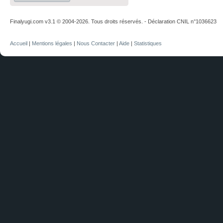
Finalyugi.com v3.1 © 2004-2026. Tous droits réservés. - Déclaration CNIL n°1036623
Accueil
|
Mentions légales
|
Nous Contacter
|
Aide
|
Statistiques