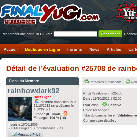
Rechercher une carte Yu-Gi-Oh! :
Recherc
Accueil
Boutique en Ligne
Forums
News
Articles
Cart
Détail de l'évaluation #25708 de rai
Fiche du Membre
Dernières évaluations
Ajou
rainbowdark92
N° de l'évaluation : #25708
Hors Ligne
Date : 19/10/2012 à 02:00
Membre Banni depuis le
Evaluation :
Positive
19/10/2012 sera débanni le
15/03/2021
Url de l'échange :
Grade :
[Kuriboh]
Titre du commentaire :
Validation a
Echanges
100 % (
10
)
Commentaire détaillé :
Inscrit le 16/08/2008
580
Messages/ 0 Contributions/ 0 Pts
Message Privé