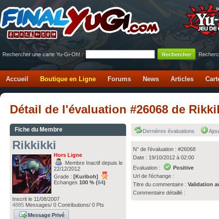
Rechercher une carte Yu-Gi-Oh! :
Recherc
Accueil
Boutique en Ligne
Forums
News
Articles
Cart
Détail de l'évaluation #26068 de Rikki
Fiche du Membre
Dernières évaluations
Ajou
Rikkikki
N° de l'évaluation : #26068
Hors Ligne
Date : 19/10/2012 à 02:00
Membre Inactif depuis le
Evaluation :
Positive
22/12/2012
Url de l'échange :
Grade :
[Kuriboh]
Echanges
100 % (
64
)
Titre du commentaire :
Validation a
Commentaire détaillé :
Inscrit le 11/08/2007
4885
Messages/ 0 Contributions/ 0 Pts
Message Privé