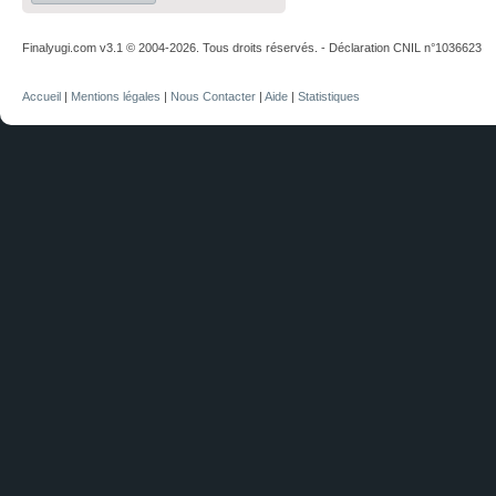
Finalyugi.com v3.1 © 2004-2026. Tous droits réservés. - Déclaration CNIL n°1036623
Accueil
|
Mentions légales
|
Nous Contacter
|
Aide
|
Statistiques