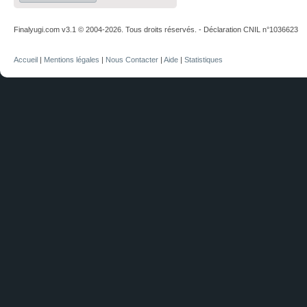
Finalyugi.com v3.1 © 2004-2026. Tous droits réservés. - Déclaration CNIL n°1036623
Accueil
|
Mentions légales
|
Nous Contacter
|
Aide
|
Statistiques