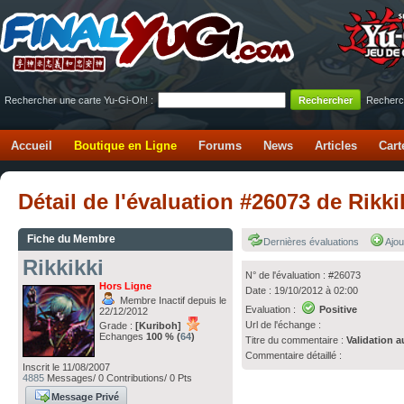
Rechercher une carte Yu-Gi-Oh! :
Recherc
Accueil
Boutique en Ligne
Forums
News
Articles
Cart
Détail de l'évaluation #26073 de Rikki
Fiche du Membre
Dernières évaluations
Ajou
Rikkikki
N° de l'évaluation : #26073
Hors Ligne
Date : 19/10/2012 à 02:00
Membre Inactif depuis le
Evaluation :
Positive
22/12/2012
Url de l'échange :
Grade :
[Kuriboh]
Echanges
100 % (
64
)
Titre du commentaire :
Validation a
Commentaire détaillé :
Inscrit le 11/08/2007
4885
Messages/ 0 Contributions/ 0 Pts
Message Privé