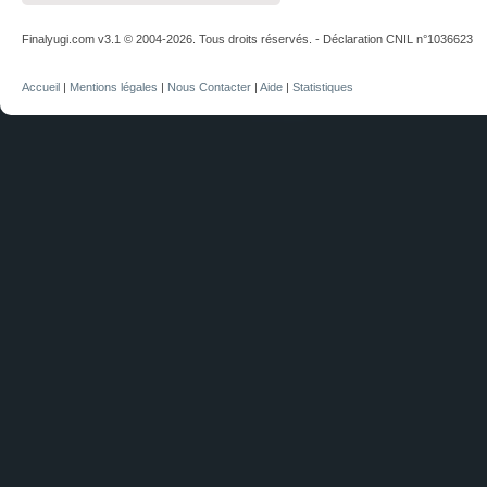
Finalyugi.com v3.1 © 2004-2026. Tous droits réservés. - Déclaration CNIL n°1036623
Accueil
|
Mentions légales
|
Nous Contacter
|
Aide
|
Statistiques