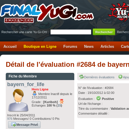
Rechercher une carte Yu-Gi-Oh! :
Recherc
Accueil
Boutique en Ligne
Forums
News
Articles
Cart
Détail de l'évaluation #2684 de bayern
Fiche du Membre
Dernières évaluations
Ajou
bayern_for_life
N° de l'évaluation : #2684
Hors Ligne
Date : 19/10/2012 à 02:00
Membre Inactif depuis le
17/12/2011
Evaluation :
Positive
Grade :
[Kuriboh]
Url de l'échange :
Echanges
100 % (
15
)
Titre du commentaire :
Validation a
Commentaire détaillé :
Inscrit le 25/04/2011
976
Messages/ 0 Contributions/ 0 Pts
Message Privé