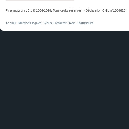
Finalyugi.com v3.1 © 2004-2026. Tous droits réservés. - Déclaration CNIL n°1036623
Accueil
|
Mentions légales
|
Nous Contacter
|
Aide
|
Statistiques