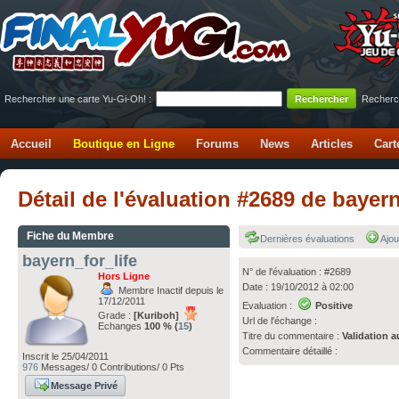
Rechercher une carte Yu-Gi-Oh! :
Recherc
Accueil
Boutique en Ligne
Forums
News
Articles
Cart
Détail de l'évaluation #2689 de bayern
Fiche du Membre
Dernières évaluations
Ajou
bayern_for_life
N° de l'évaluation : #2689
Hors Ligne
Date : 19/10/2012 à 02:00
Membre Inactif depuis le
17/12/2011
Evaluation :
Positive
Grade :
[Kuriboh]
Url de l'échange :
Echanges
100 % (
15
)
Titre du commentaire :
Validation a
Commentaire détaillé :
Inscrit le 25/04/2011
976
Messages/ 0 Contributions/ 0 Pts
Message Privé