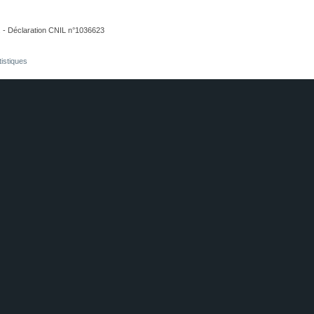
. - Déclaration CNIL n°1036623
tistiques