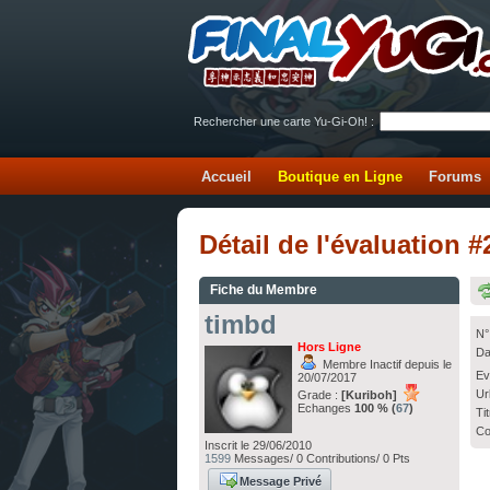
Rechercher une carte Yu-Gi-Oh! :
Accueil
Boutique en Ligne
Forums
Détail de l'évaluation 
Fiche du Membre
timbd
N°
Hors Ligne
Da
Membre Inactif depuis le
Ev
20/07/2017
Ur
Grade :
[Kuriboh]
Echanges
100 % (
67
)
Ti
Co
Inscrit le 29/06/2010
1599
Messages/ 0 Contributions/ 0 Pts
Message Privé