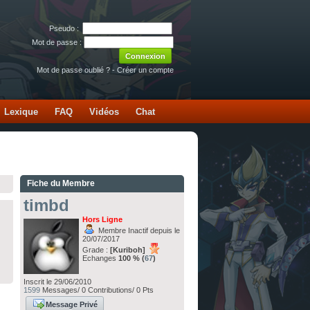
Pseudo :
Mot de passe :
Mot de passe oublié ?
-
Créer un compte
Lexique
FAQ
Vidéos
Chat
Fiche du Membre
timbd
Hors Ligne
Membre Inactif depuis le
20/07/2017
Grade :
[Kuriboh]
Echanges
100 % (
67
)
Inscrit le 29/06/2010
1599
Messages/ 0 Contributions/ 0 Pts
Message Privé