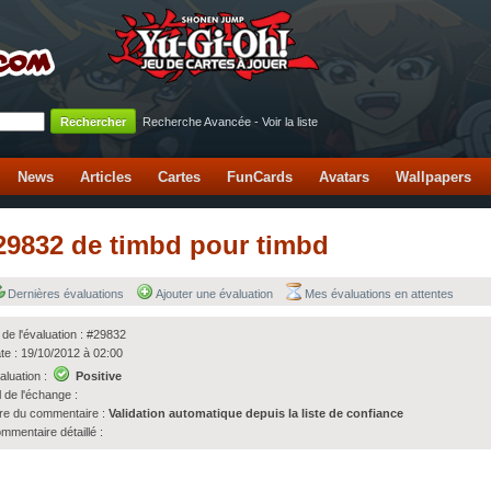
Recherche Avancée
-
Voir la liste
News
Articles
Cartes
FunCards
Avatars
Wallpapers
#29832 de timbd pour timbd
Dernières évaluations
Ajouter une évaluation
Mes évaluations en attentes
 de l'évaluation : #29832
te : 19/10/2012 à 02:00
aluation :
Positive
l de l'échange :
tre du commentaire :
Validation automatique depuis la liste de confiance
mmentaire détaillé :