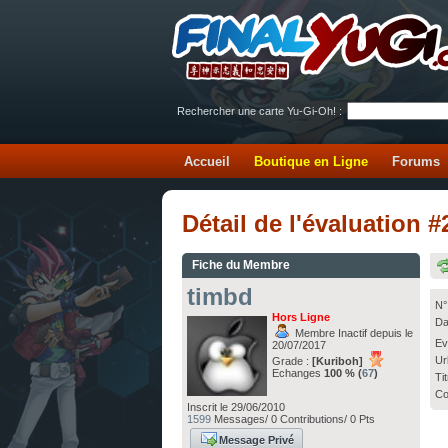
Rechercher une carte Yu-Gi-Oh! :
Accueil
Boutique en Ligne
Forums
Détail de l'évaluation 
Fiche du Membre
timbd
N°
Hors Ligne
Da
Membre Inactif depuis le
Ev
20/07/2017
Ur
Grade :
[Kuriboh]
Echanges
100 % (
67
)
Ti
Co
Inscrit le 29/06/2010
1599
Messages/ 0 Contributions/ 0 Pts
Message Privé