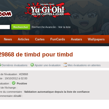
Recherche Avancée
-
Voir la liste
News
Articles
Cartes
FunCards
Avatars
Wallpapers
#29868 de timbd pour timbd
Dernières évaluations
Ajouter une évaluation
Mes évaluations en attentes
 de l'évaluation : #29868
te : 19/10/2012 à 02:00
aluation :
Positive
l de l'échange :
tre du commentaire :
Validation automatique depuis la liste de confiance
mmentaire détaillé :