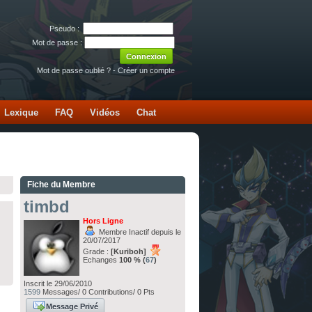
Pseudo :
Mot de passe :
Mot de passe oublié ?
-
Créer un compte
Lexique
FAQ
Vidéos
Chat
Fiche du Membre
timbd
Hors Ligne
Membre Inactif depuis le
20/07/2017
Grade :
[Kuriboh]
Echanges
100 % (
67
)
Inscrit le 29/06/2010
1599
Messages/ 0 Contributions/ 0 Pts
Message Privé