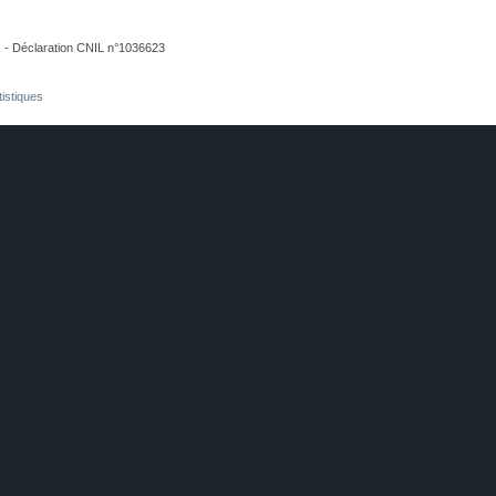
. - Déclaration CNIL n°1036623
tistiques