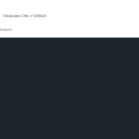
. - Déclaration CNIL n°1036623
tistiques