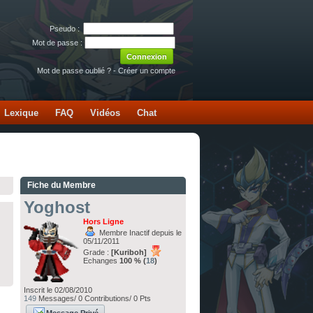
Pseudo :
Mot de passe :
Mot de passe oublié ?
-
Créer un compte
Lexique
FAQ
Vidéos
Chat
Fiche du Membre
Yoghost
Hors Ligne
Membre Inactif depuis le
05/11/2011
Grade :
[Kuriboh]
Echanges
100 % (
18
)
Inscrit le 02/08/2010
149
Messages/ 0 Contributions/ 0 Pts