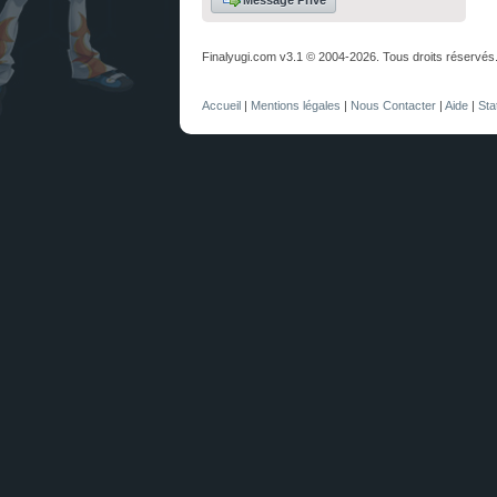
Message Privé
Finalyugi.com v3.1 © 2004-2026. Tous droits réservés
Accueil
|
Mentions légales
|
Nous Contacter
|
Aide
|
Sta