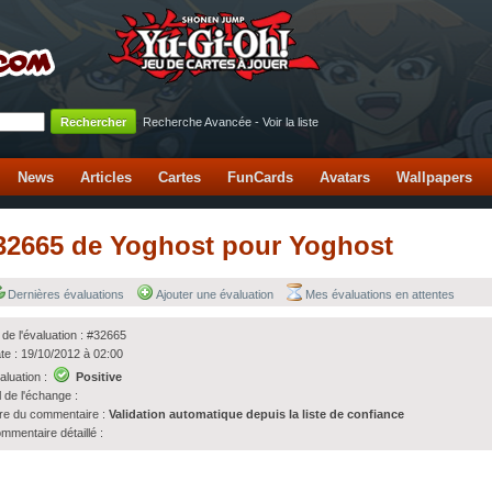
Recherche Avancée
-
Voir la liste
News
Articles
Cartes
FunCards
Avatars
Wallpapers
 #32665 de Yoghost pour Yoghost
Dernières évaluations
Ajouter une évaluation
Mes évaluations en attentes
 de l'évaluation : #32665
te : 19/10/2012 à 02:00
aluation :
Positive
l de l'échange :
tre du commentaire :
Validation automatique depuis la liste de confiance
mmentaire détaillé :