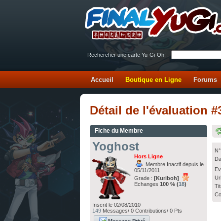
Rechercher une carte Yu-Gi-Oh! :
Accueil
Boutique en Ligne
Forums
Détail de l'évaluation
Fiche du Membre
Yoghost
N°
Hors Ligne
Da
Membre Inactif depuis le
Ev
05/11/2011
Ur
Grade :
[Kuriboh]
Echanges
100 % (
18
)
Ti
Co
Inscrit le 02/08/2010
149
Messages/ 0 Contributions/ 0 Pts