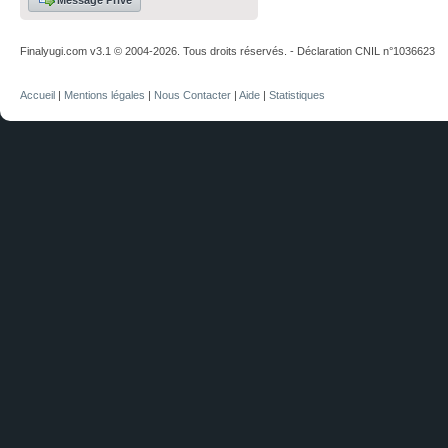
Message Privé
Finalyugi.com v3.1 © 2004-2026. Tous droits réservés. - Déclaration CNIL n°1036623
Accueil
|
Mentions légales
|
Nous Contacter
|
Aide
|
Statistiques