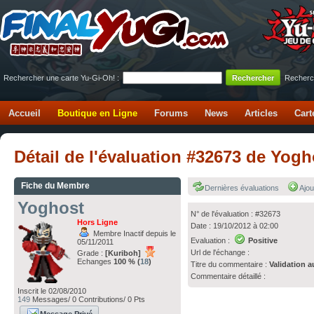
Rechercher une carte Yu-Gi-Oh! :
Recherc
Accueil
Boutique en Ligne
Forums
News
Articles
Cart
Détail de l'évaluation #32673 de Yog
Fiche du Membre
Dernières évaluations
Ajou
Yoghost
N° de l'évaluation : #32673
Hors Ligne
Date : 19/10/2012 à 02:00
Membre Inactif depuis le
Evaluation :
Positive
05/11/2011
Url de l'échange :
Grade :
[Kuriboh]
Echanges
100 % (
18
)
Titre du commentaire :
Validation a
Commentaire détaillé :
Inscrit le 02/08/2010
149
Messages/ 0 Contributions/ 0 Pts