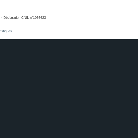
. - Déclaration CNIL n°1036623
tistiques