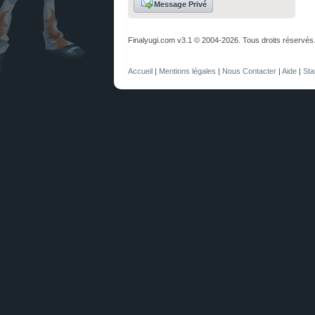
Message Privé
Finalyugi.com v3.1 © 2004-2026. Tous droits réservés
Accueil
|
Mentions légales
|
Nous Contacter
|
Aide
|
Sta