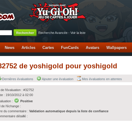
Recherche Avancée
-
Voir la liste
News
Articles
Cartes
FunCards
Avatars
Wallpapers
 #32752 de yoshigold pour yoshigold
Dernières évaluations
Ajouter une évaluation
Mes évaluations en attentes
 de l'évaluation : #32752
te : 19/10/2012 à 02:00
aluation :
Positive
l de l'échange :
tre du commentaire :
Validation automatique depuis la liste de confiance
mmentaire détaillé :