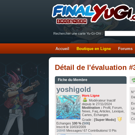
Rechercher une carte Yu-Gi-Oh! :
Accueil
Boutique en Ligne
Forums
Détail de l'évaluation
Fiche du Membre
yoshigold
N°
Hors Ligne
Da
Modérateur Inactif
Ev
depuis le 27/11/2024
Modération :
Profil, Forum,
Ur
News, Faq, Articles, Lexique,
Ti
Cartes, Echanges
Co
Grade :
[Super Modo]
Echanges
100 % (
506
)
Inscrit le 10/03/2009
16848
Messages/ 67 Contributions/ 0 Pts