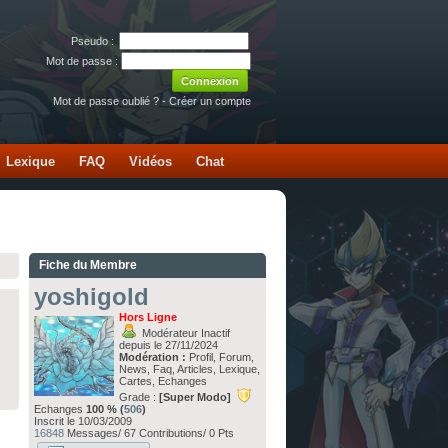
Pseudo :
Mot de passe :
Mot de passe oublié ?
-
Créer un compte
Lexique
FAQ
Vidéos
Chat
Fiche du Membre
yoshigold
Hors Ligne
Modérateur Inactif
depuis le 27/11/2024
Modération :
Profil, Forum,
News, Faq, Articles, Lexique,
Cartes, Echanges
Grade :
[Super Modo]
Echanges
100 % (
506
)
Inscrit le 10/03/2009
16848
Messages/ 67 Contributions/ 0 Pts