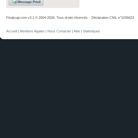
Message Privé
Finalyugi.com v3.1 © 2004-2026. Tous droits réservés. - Déclaration CNIL n°1036623
Accueil
|
Mentions légales
|
Nous Contacter
|
Aide
|
Statistiques