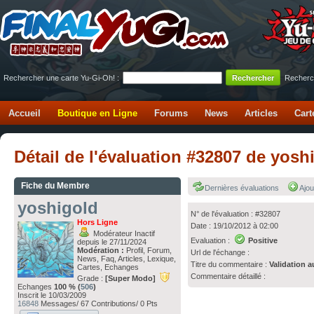
Rechercher une carte Yu-Gi-Oh! :
Recherc
Accueil
Boutique en Ligne
Forums
News
Articles
Cart
Détail de l'évaluation #32807 de yos
Fiche du Membre
Dernières évaluations
Ajou
yoshigold
N° de l'évaluation : #32807
Hors Ligne
Date : 19/10/2012 à 02:00
Modérateur Inactif
Evaluation :
Positive
depuis le 27/11/2024
Modération :
Profil, Forum,
Url de l'échange :
News, Faq, Articles, Lexique,
Titre du commentaire :
Validation a
Cartes, Echanges
Commentaire détaillé :
Grade :
[Super Modo]
Echanges
100 % (
506
)
Inscrit le 10/03/2009
16848
Messages/ 67 Contributions/ 0 Pts