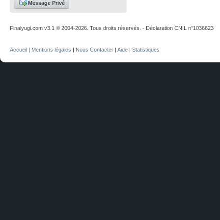
Message Privé
Finalyugi.com v3.1 © 2004-2026. Tous droits réservés. - Déclaration CNIL n°1036623
Accueil
|
Mentions légales
|
Nous Contacter
|
Aide
|
Statistiques