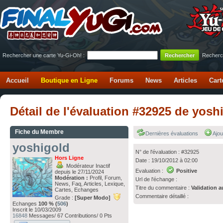
Rechercher une carte Yu-Gi-Oh! :
Recherc
Accueil
Boutique en Ligne
Forums
News
Articles
Cart
Détail de l'évaluation #32925 de yos
Fiche du Membre
Dernières évaluations
Ajou
yoshigold
N° de l'évaluation : #32925
Hors Ligne
Date : 19/10/2012 à 02:00
Modérateur Inactif
Evaluation :
Positive
depuis le 27/11/2024
Modération :
Profil, Forum,
Url de l'échange :
News, Faq, Articles, Lexique,
Titre du commentaire :
Validation a
Cartes, Echanges
Commentaire détaillé :
Grade :
[Super Modo]
Echanges
100 % (
506
)
Inscrit le 10/03/2009
16848
Messages/ 67 Contributions/ 0 Pts