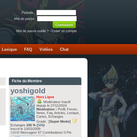
Pseudo :
Mot de passe :
Mot de passe oublié ?
-
Créer un compte
Lexique
FAQ
Vidéos
Chat
Fiche du Membre
yoshigold
Hors Ligne
Modérateur Inactif
depuis le 27/11/2024
Modération :
Profil, Forum,
News, Faq, Articles, Lexique,
Cartes, Echanges
Grade :
[Super Modo]
Echanges
100 % (
506
)
Inscrit le 10/03/2009
16848
Messages/ 67 Contributions/ 0 Pts