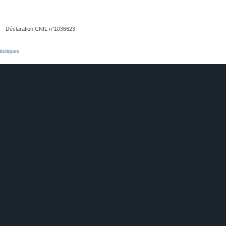
. - Déclaration CNIL n°1036623
tistiques