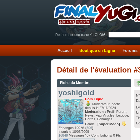
Rechercher une carte Yu-Gi-Oh! :
Accueil
Boutique en Ligne
Forums
Détail de l'évaluation
Fiche du Membre
yoshigold
N°
Hors Ligne
Da
Modérateur Inactif
Ev
depuis le 27/11/2024
Modération :
Profil, Forum,
Ur
News, Faq, Articles, Lexique,
Ti
Cartes, Echanges
Co
Grade :
[Super Modo]
Echanges
100 % (
506
)
Inscrit le 10/03/2009
16848
Messages/ 67 Contributions/ 0 Pts