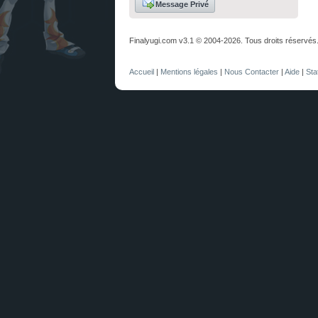
Message Privé
Finalyugi.com v3.1 © 2004-2026. Tous droits réservés
Accueil
|
Mentions légales
|
Nous Contacter
|
Aide
|
Sta