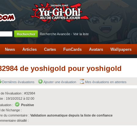
Recherche Avancée
-
Voir la liste
News
Articles
Cartes
FunCards
Avatars
Wallpapers
 #32984 de yoshigold pour yoshigold
Dernières évaluations
Ajouter une évaluation
Mes évaluations en attentes
 de l'évaluation : #32984
te : 19/10/2012 à 02:00
aluation :
Positive
l de l'échange :
tre du commentaire :
Validation automatique depuis la liste de confiance
mmentaire détaillé :