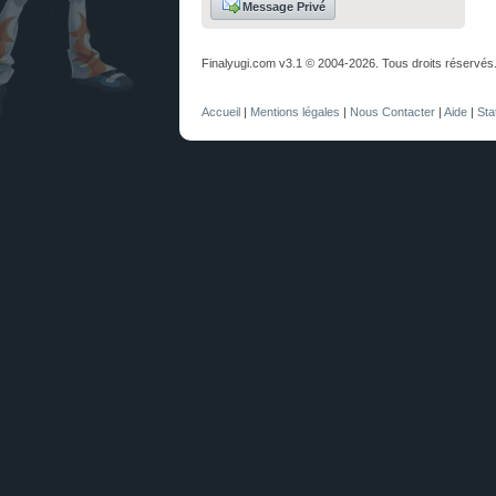
Message Privé
Finalyugi.com v3.1 © 2004-2026. Tous droits réservés
Accueil
|
Mentions légales
|
Nous Contacter
|
Aide
|
Sta