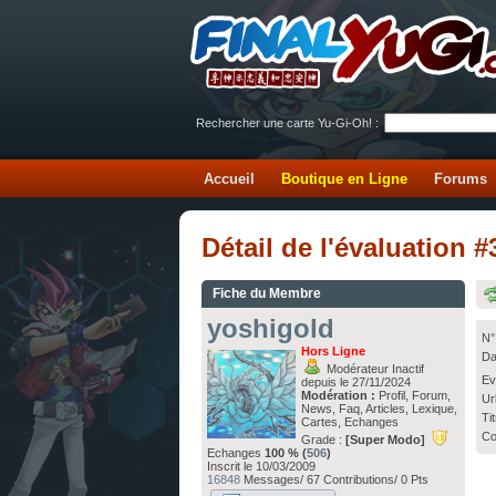
Rechercher une carte Yu-Gi-Oh! :
Accueil
Boutique en Ligne
Forums
Détail de l'évaluation
Fiche du Membre
yoshigold
N°
Hors Ligne
Da
Modérateur Inactif
Ev
depuis le 27/11/2024
Modération :
Profil, Forum,
Ur
News, Faq, Articles, Lexique,
Ti
Cartes, Echanges
Co
Grade :
[Super Modo]
Echanges
100 % (
506
)
Inscrit le 10/03/2009
16848
Messages/ 67 Contributions/ 0 Pts