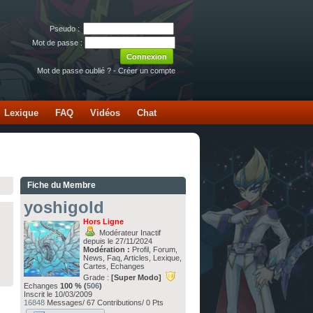
Pseudo :
Mot de passe :
Mot de passe oublié ?
-
Créer un compte
Lexique
FAQ
Vidéos
Chat
Fiche du Membre
yoshigold
Hors Ligne
Modérateur Inactif
depuis le 27/11/2024
Modération :
Profil, Forum,
News, Faq, Articles, Lexique,
Cartes, Echanges
Grade :
[Super Modo]
Echanges
100 % (
506
)
Inscrit le 10/03/2009
16848
Messages/ 67 Contributions/ 0 Pts