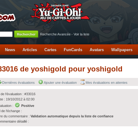
Recherche Avancée
-
Voir la liste
News
Articles
Cartes
FunCards
Avatars
Wallpapers
 #33016 de yoshigold pour yoshigold
Dernières évaluations
Ajouter une évaluation
Mes évaluations en attentes
 de l'évaluation : #33016
te : 19/10/2012 à 02:00
aluation :
Positive
l de l'échange :
tre du commentaire :
Validation automatique depuis la liste de confiance
mmentaire détaillé :