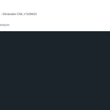
. - Déclaration CNIL n°1036623
tistiques