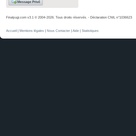
Message Privé
Finalyugi.com v3.1 © 2004-2026. Tous droits réservés. - Déclaration CNIL n°1036623
Accueil
|
Mentions légales
|
Nous Contacter
|
Aide
|
Statistiques