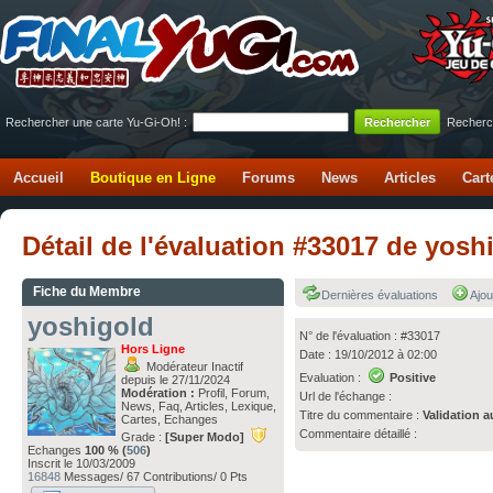
Rechercher une carte Yu-Gi-Oh! :
Recherc
Accueil
Boutique en Ligne
Forums
News
Articles
Cart
Détail de l'évaluation #33017 de yos
Fiche du Membre
Dernières évaluations
Ajou
yoshigold
N° de l'évaluation : #33017
Hors Ligne
Date : 19/10/2012 à 02:00
Modérateur Inactif
Evaluation :
Positive
depuis le 27/11/2024
Modération :
Profil, Forum,
Url de l'échange :
News, Faq, Articles, Lexique,
Titre du commentaire :
Validation a
Cartes, Echanges
Commentaire détaillé :
Grade :
[Super Modo]
Echanges
100 % (
506
)
Inscrit le 10/03/2009
16848
Messages/ 67 Contributions/ 0 Pts