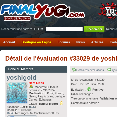
Rechercher une carte Yu-Gi-Oh! :
Recherc
Accueil
Boutique en Ligne
Forums
News
Articles
Cart
Détail de l'évaluation #33029 de yos
Fiche du Membre
Dernières évaluations
Ajou
yoshigold
N° de l'évaluation : #33029
Hors Ligne
Date : 19/10/2012 à 02:00
Modérateur Inactif
Evaluation :
Positive
depuis le 27/11/2024
Modération :
Profil, Forum,
Url de l'échange :
News, Faq, Articles, Lexique,
Titre du commentaire :
Validation a
Cartes, Echanges
Commentaire détaillé :
Grade :
[Super Modo]
Echanges
100 % (
506
)
Inscrit le 10/03/2009
16848
Messages/ 67 Contributions/ 0 Pts