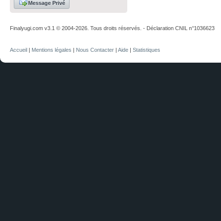
Message Privé
Finalyugi.com v3.1 © 2004-2026. Tous droits réservés. - Déclaration CNIL n°1036623
Accueil
|
Mentions légales
|
Nous Contacter
|
Aide
|
Statistiques