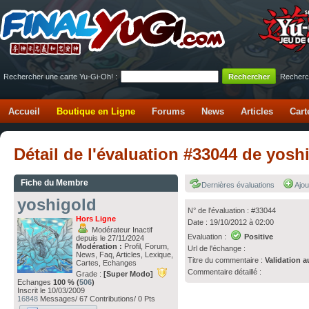
Rechercher une carte Yu-Gi-Oh! :
Recherc
Accueil
Boutique en Ligne
Forums
News
Articles
Cart
Détail de l'évaluation #33044 de yos
Fiche du Membre
Dernières évaluations
Ajou
yoshigold
N° de l'évaluation : #33044
Hors Ligne
Date : 19/10/2012 à 02:00
Modérateur Inactif
Evaluation :
Positive
depuis le 27/11/2024
Modération :
Profil, Forum,
Url de l'échange :
News, Faq, Articles, Lexique,
Titre du commentaire :
Validation a
Cartes, Echanges
Commentaire détaillé :
Grade :
[Super Modo]
Echanges
100 % (
506
)
Inscrit le 10/03/2009
16848
Messages/ 67 Contributions/ 0 Pts