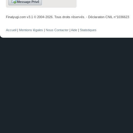
Message Privé
Finalyugi.com v3.1 © 2004-2026. Tous droits réservés. - Déclaration CNIL n°1036623
Accueil
|
Mentions légales
|
Nous Contacter
|
Aide
|
Statistiques