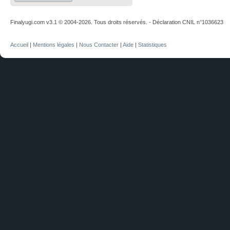
Finalyugi.com v3.1 © 2004-2026. Tous droits réservés. - Déclaration CNIL n°1036623
Accueil
|
Mentions légales
|
Nous Contacter
|
Aide
|
Statistiques