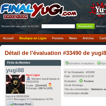
Rechercher une carte Yu-Gi-Oh! :
Recherc
Accueil
Boutique en Ligne
Forums
News
Articles
Cart
Détail de l'évaluation #33490 de yugi
Fiche du Membre
Dernières évaluations
Ajou
yugi88
N° de l'évaluation : #33490
Hors Ligne
Date : 19/10/2012 à 02:00
Membre Inactif depuis le
Evaluation :
Positive
04/02/2026
Url de l'échange :
Grade :
[Divinité]
Echanges
100 % (
408
)
Titre du commentaire :
Validation a
Commentaire détaillé :
Inscrit le 08/08/2004
19315
Messages/ 0 Contributions/ 44 Pts
Message Privé