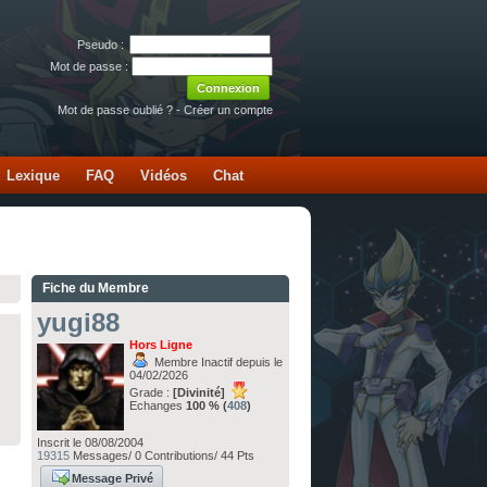
Pseudo :
Mot de passe :
Mot de passe oublié ?
-
Créer un compte
Lexique
FAQ
Vidéos
Chat
Fiche du Membre
yugi88
Hors Ligne
Membre Inactif depuis le
04/02/2026
Grade :
[Divinité]
Echanges
100 % (
408
)
Inscrit le 08/08/2004
19315
Messages/ 0 Contributions/ 44 Pts
Message Privé