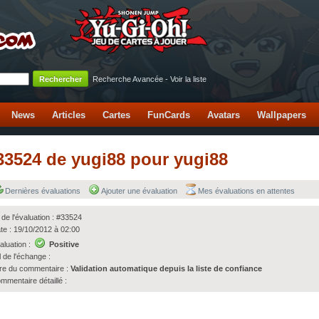
Recherche Avancée
-
Voir la liste
News
Articles
Cartes
FunCards
Avatars
Wallpapers
#33524 de yugi88 pour yugi88
Dernières évaluations
Ajouter une évaluation
Mes évaluations en attentes
 de l'évaluation : #33524
te : 19/10/2012 à 02:00
aluation :
Positive
l de l'échange :
tre du commentaire :
Validation automatique depuis la liste de confiance
mmentaire détaillé :