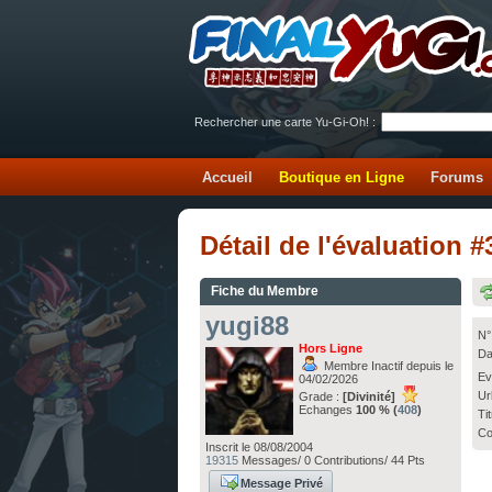
Rechercher une carte Yu-Gi-Oh! :
Accueil
Boutique en Ligne
Forums
Détail de l'évaluation 
Fiche du Membre
yugi88
N°
Hors Ligne
Da
Membre Inactif depuis le
Ev
04/02/2026
Ur
Grade :
[Divinité]
Echanges
100 % (
408
)
Ti
Co
Inscrit le 08/08/2004
19315
Messages/ 0 Contributions/ 44 Pts
Message Privé