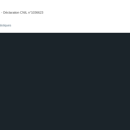
. - Déclaration CNIL n°1036623
tistiques