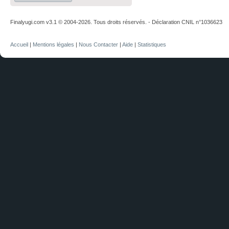
Finalyugi.com v3.1 © 2004-2026. Tous droits réservés. - Déclaration CNIL n°1036623
Accueil
|
Mentions légales
|
Nous Contacter
|
Aide
|
Statistiques