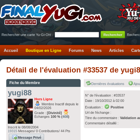
Rechercher une carte Yu-Gi-Oh! :
Recherc
Accueil
Boutique en Ligne
Forums
News
Articles
Cart
Détail de l'évaluation #33537 de yugi
Fiche du Membre
Dernières évaluations
Ajou
yugi88
N° de l'évaluation : #33537
Hors Ligne
Date : 19/10/2012 à 02:00
Membre Inactif depuis le
Evaluation :
Positive
04/02/2026
Url de l'échange :
Grade :
[Divinité]
Echanges
100 % (
408
)
Titre du commentaire :
Validation a
Commentaire détaillé :
Inscrit le 08/08/2004
19315
Messages/ 0 Contributions/ 44 Pts
Message Privé