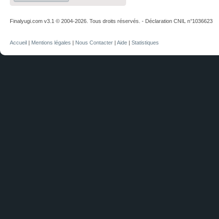
Finalyugi.com v3.1 © 2004-2026. Tous droits réservés. - Déclaration CNIL n°1036623
Accueil
|
Mentions légales
|
Nous Contacter
|
Aide
|
Statistiques