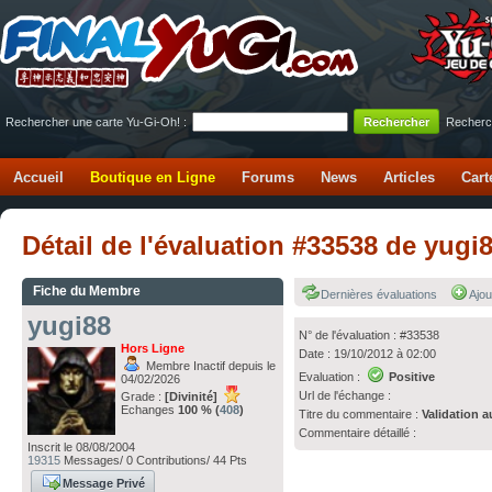
Rechercher une carte Yu-Gi-Oh! :
Recherc
Accueil
Boutique en Ligne
Forums
News
Articles
Cart
Détail de l'évaluation #33538 de yugi
Fiche du Membre
Dernières évaluations
Ajou
yugi88
N° de l'évaluation : #33538
Hors Ligne
Date : 19/10/2012 à 02:00
Membre Inactif depuis le
Evaluation :
Positive
04/02/2026
Url de l'échange :
Grade :
[Divinité]
Echanges
100 % (
408
)
Titre du commentaire :
Validation a
Commentaire détaillé :
Inscrit le 08/08/2004
19315
Messages/ 0 Contributions/ 44 Pts
Message Privé