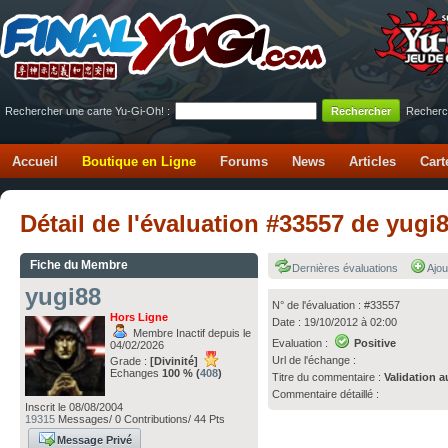
Rechercher une carte Yu-Gi-Oh! :
Recherc
Accueil
Boutique en Ligne
Forums
News
Articles
Cart
Détail de l'évaluation #33557 de yugi
Fiche du Membre
Dernières évaluations
Ajou
yugi88
N° de l'évaluation : #33557
Hors Ligne
Date : 19/10/2012 à 02:00
Membre Inactif depuis le
Evaluation :
Positive
04/02/2026
Url de l'échange :
Grade :
[Divinité]
Echanges
100 % (
408
)
Titre du commentaire :
Validation a
Commentaire détaillé :
Inscrit le 08/08/2004
19315
Messages/ 0 Contributions/ 44 Pts
Message Privé