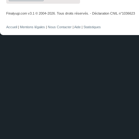
Finalyugi.com v3.1 © 2004-2026. Tous droits réservés. - Déclaration CNIL n°1036623
Accueil
|
Mentions légales
|
Nous Contacter
|
Aide
|
Statistiques