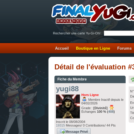
Rechercher une carte Yu-Gi-Oh! :
Accueil
Boutique en Ligne
Forums
Détail de l'évaluation 
Fiche du Membre
yugi88
N°
Hors Ligne
Da
Membre Inactif depuis le
Ev
04/02/2026
Ur
Grade :
[Divinité]
Echanges
100 % (
408
)
Ti
Co
Inscrit le 08/08/2004
19315
Messages/ 0 Contributions/ 44 Pts
Message Privé