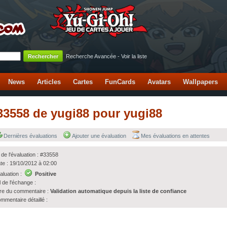
Recherche Avancée
-
Voir la liste
News
Articles
Cartes
FunCards
Avatars
Wallpapers
#33558 de yugi88 pour yugi88
Dernières évaluations
Ajouter une évaluation
Mes évaluations en attentes
 de l'évaluation : #33558
te : 19/10/2012 à 02:00
aluation :
Positive
l de l'échange :
tre du commentaire :
Validation automatique depuis la liste de confiance
mmentaire détaillé :