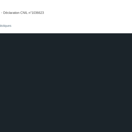
. - Déclaration CNIL n°1036623
tistiques