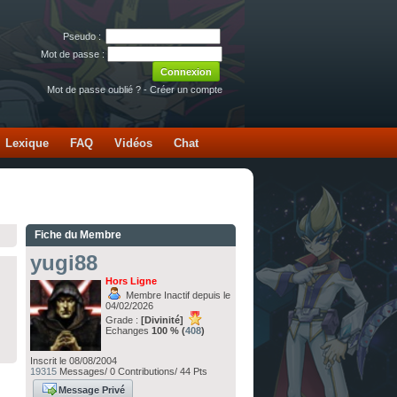
Pseudo :
Mot de passe :
Mot de passe oublié ?
-
Créer un compte
Lexique
FAQ
Vidéos
Chat
Fiche du Membre
yugi88
Hors Ligne
Membre Inactif depuis le
04/02/2026
Grade :
[Divinité]
Echanges
100 % (
408
)
Inscrit le 08/08/2004
19315
Messages/ 0 Contributions/ 44 Pts
Message Privé