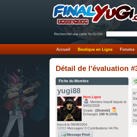
Rechercher une carte Yu-Gi-Oh! :
Accueil
Boutique en Ligne
Forums
Détail de l'évaluation 
Fiche du Membre
yugi88
N°
Hors Ligne
Da
Membre Inactif depuis le
Ev
04/02/2026
Ur
Grade :
[Divinité]
Echanges
100 % (
408
)
Ti
Co
Inscrit le 08/08/2004
19315
Messages/ 0 Contributions/ 44 Pts
Message Privé