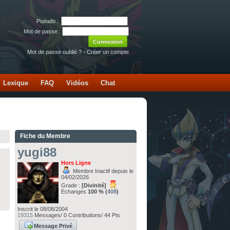
Pseudo :
Mot de passe :
Mot de passe oublié ?
-
Créer un compte
Lexique
FAQ
Vidéos
Chat
Fiche du Membre
yugi88
Hors Ligne
Membre Inactif depuis le
04/02/2026
Grade :
[Divinité]
Echanges
100 % (
408
)
Inscrit le 08/08/2004
19315
Messages/ 0 Contributions/ 44 Pts
Message Privé