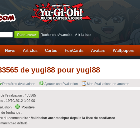
Recherche Avancée
-
Voir la liste
News
Articles
Cartes
FunCards
Avatars
Wallpapers
#33565 de yugi88 pour yugi88
Dernières évaluations
Ajouter une évaluation
Mes évaluations en attentes
 de l'évaluation : #33565
te : 19/10/2012 à 02:00
aluation :
Positive
l de l'échange :
tre du commentaire :
Validation automatique depuis la liste de confiance
mmentaire détaillé :