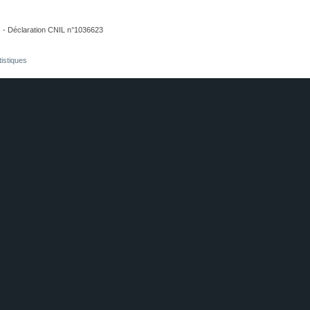
. - Déclaration CNIL n°1036623
tistiques