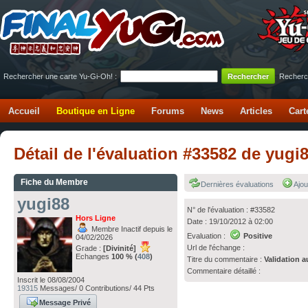
Rechercher une carte Yu-Gi-Oh! :
Recherc
Accueil
Boutique en Ligne
Forums
News
Articles
Cart
Détail de l'évaluation #33582 de yugi
Fiche du Membre
Dernières évaluations
Ajou
yugi88
N° de l'évaluation : #33582
Hors Ligne
Date : 19/10/2012 à 02:00
Membre Inactif depuis le
Evaluation :
Positive
04/02/2026
Url de l'échange :
Grade :
[Divinité]
Echanges
100 % (
408
)
Titre du commentaire :
Validation a
Commentaire détaillé :
Inscrit le 08/08/2004
19315
Messages/ 0 Contributions/ 44 Pts
Message Privé