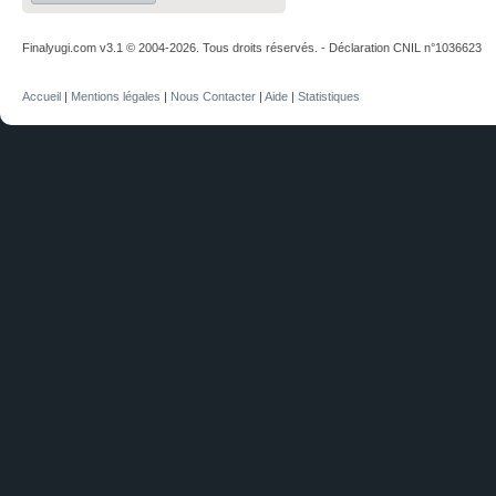
Finalyugi.com v3.1 © 2004-2026. Tous droits réservés. - Déclaration CNIL n°1036623
Accueil
|
Mentions légales
|
Nous Contacter
|
Aide
|
Statistiques