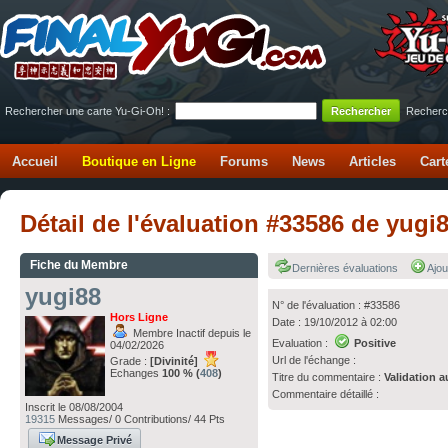
Rechercher une carte Yu-Gi-Oh! :
Recherc
Accueil
Boutique en Ligne
Forums
News
Articles
Cart
Détail de l'évaluation #33586 de yugi
Fiche du Membre
Dernières évaluations
Ajou
yugi88
N° de l'évaluation : #33586
Hors Ligne
Date : 19/10/2012 à 02:00
Membre Inactif depuis le
Evaluation :
Positive
04/02/2026
Url de l'échange :
Grade :
[Divinité]
Echanges
100 % (
408
)
Titre du commentaire :
Validation a
Commentaire détaillé :
Inscrit le 08/08/2004
19315
Messages/ 0 Contributions/ 44 Pts
Message Privé