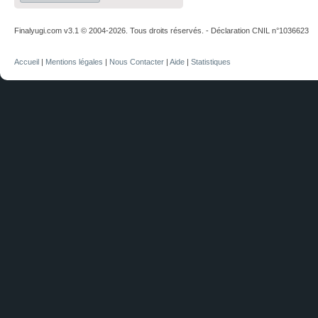
Finalyugi.com v3.1 © 2004-2026. Tous droits réservés. - Déclaration CNIL n°1036623
Accueil
|
Mentions légales
|
Nous Contacter
|
Aide
|
Statistiques