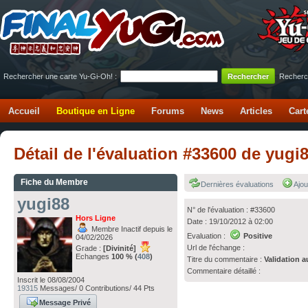
Rechercher une carte Yu-Gi-Oh! :
Recherc
Accueil
Boutique en Ligne
Forums
News
Articles
Cart
Détail de l'évaluation #33600 de yugi
Fiche du Membre
Dernières évaluations
Ajou
yugi88
N° de l'évaluation : #33600
Hors Ligne
Date : 19/10/2012 à 02:00
Membre Inactif depuis le
Evaluation :
Positive
04/02/2026
Url de l'échange :
Grade :
[Divinité]
Echanges
100 % (
408
)
Titre du commentaire :
Validation a
Commentaire détaillé :
Inscrit le 08/08/2004
19315
Messages/ 0 Contributions/ 44 Pts
Message Privé