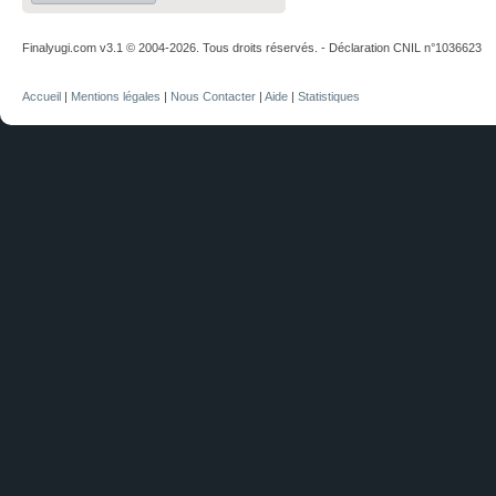
Finalyugi.com v3.1 © 2004-2026. Tous droits réservés. - Déclaration CNIL n°1036623
Accueil
|
Mentions légales
|
Nous Contacter
|
Aide
|
Statistiques