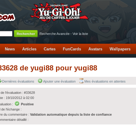
Recherche Avancée
-
Voir la liste
News
Articles
Cartes
FunCards
Avatars
Wallpapers
#33628 de yugi88 pour yugi88
Dernières évaluations
Ajouter une évaluation
Mes évaluations en attentes
 de l'évaluation : #33628
te : 19/10/2012 à 02:00
aluation :
Positive
l de l'échange :
tre du commentaire :
Validation automatique depuis la liste de confiance
mmentaire détaillé :