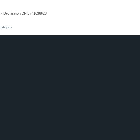
. - Déclaration CNIL n°1036623
tistiques