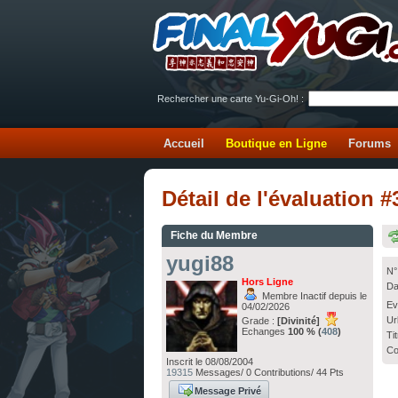
Rechercher une carte Yu-Gi-Oh! :
Accueil
Boutique en Ligne
Forums
Détail de l'évaluation 
Fiche du Membre
yugi88
N°
Hors Ligne
Da
Membre Inactif depuis le
Ev
04/02/2026
Ur
Grade :
[Divinité]
Echanges
100 % (
408
)
Ti
Co
Inscrit le 08/08/2004
19315
Messages/ 0 Contributions/ 44 Pts
Message Privé