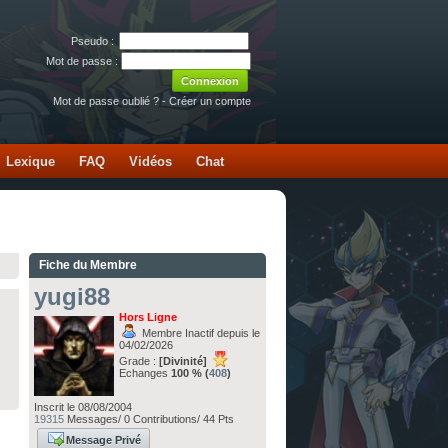
Pseudo :
Mot de passe :
Mot de passe oublié ?
-
Créer un compte
Lexique
FAQ
Vidéos
Chat
Fiche du Membre
yugi88
Hors Ligne
Membre Inactif depuis le
04/02/2026
Grade :
[Divinité]
Echanges
100 % (
408
)
Inscrit le 08/08/2004
19315
Messages/ 0 Contributions/ 44 Pts
Message Privé