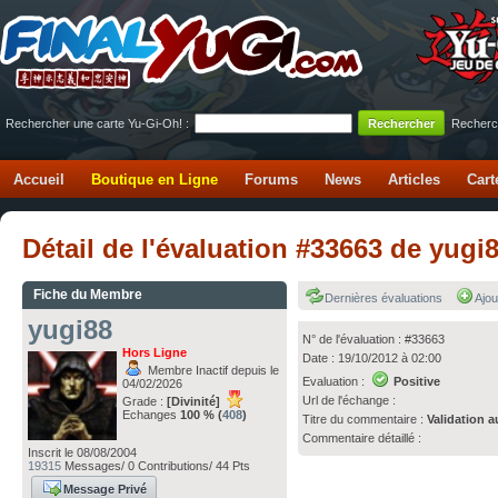
Rechercher une carte Yu-Gi-Oh! :
Recherc
Accueil
Boutique en Ligne
Forums
News
Articles
Cart
Détail de l'évaluation #33663 de yugi
Fiche du Membre
Dernières évaluations
Ajou
yugi88
N° de l'évaluation : #33663
Hors Ligne
Date : 19/10/2012 à 02:00
Membre Inactif depuis le
Evaluation :
Positive
04/02/2026
Url de l'échange :
Grade :
[Divinité]
Echanges
100 % (
408
)
Titre du commentaire :
Validation a
Commentaire détaillé :
Inscrit le 08/08/2004
19315
Messages/ 0 Contributions/ 44 Pts
Message Privé