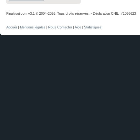
Finalyugi.com v3.1 © 2004-2026. Tous droits réservés. - Déclaration CNIL n°1036623
Accueil
|
Mentions légales
|
Nous Contacter
|
Aide
|
Statistiques