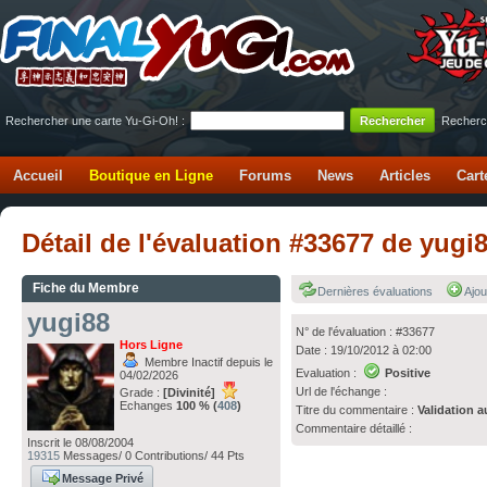
Rechercher une carte Yu-Gi-Oh! :
Recherc
Accueil
Boutique en Ligne
Forums
News
Articles
Cart
Détail de l'évaluation #33677 de yugi
Fiche du Membre
Dernières évaluations
Ajou
yugi88
N° de l'évaluation : #33677
Hors Ligne
Date : 19/10/2012 à 02:00
Membre Inactif depuis le
Evaluation :
Positive
04/02/2026
Url de l'échange :
Grade :
[Divinité]
Echanges
100 % (
408
)
Titre du commentaire :
Validation a
Commentaire détaillé :
Inscrit le 08/08/2004
19315
Messages/ 0 Contributions/ 44 Pts
Message Privé