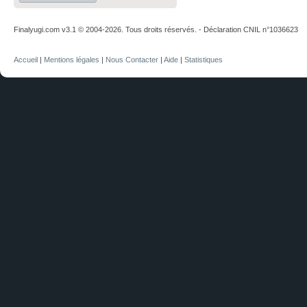
Finalyugi.com v3.1 © 2004-2026. Tous droits réservés. - Déclaration CNIL n°1036623
Accueil
|
Mentions légales
|
Nous Contacter
|
Aide
|
Statistiques