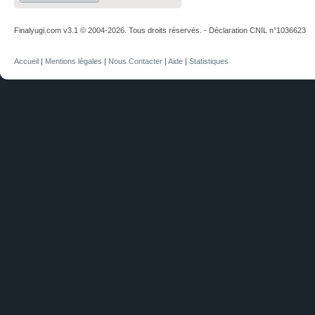
Finalyugi.com v3.1 © 2004-2026. Tous droits réservés. - Déclaration CNIL n°1036623
Accueil
|
Mentions légales
|
Nous Contacter
|
Aide
|
Statistiques