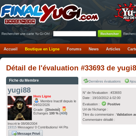
Rechercher une carte Yu-Gi-Oh! :
Recherc
Accueil
Boutique en Ligne
Forums
News
Articles
Cart
Détail de l'évaluation #33693 de yugi
Fiche du Membre
Dernières évaluations
Ajou
yugi88
N° de l'évaluation : #33693
Hors Ligne
Date : 19/10/2012 à 02:00
Membre Inactif depuis le
Evaluation :
Positive
04/02/2026
Url de l'échange :
Grade :
[Divinité]
Echanges
100 % (
408
)
Titre du commentaire :
Validation a
Commentaire détaillé :
Inscrit le 08/08/2004
19315
Messages/ 0 Contributions/ 44 Pts
Message Privé