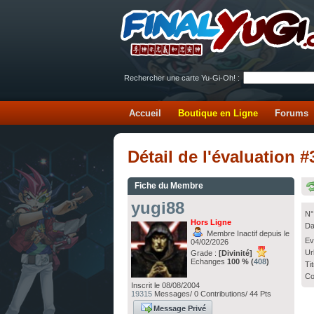
Rechercher une carte Yu-Gi-Oh! :
Accueil
Boutique en Ligne
Forums
Détail de l'évaluation 
Fiche du Membre
yugi88
N°
Hors Ligne
Da
Membre Inactif depuis le
Ev
04/02/2026
Ur
Grade :
[Divinité]
Echanges
100 % (
408
)
Ti
Co
Inscrit le 08/08/2004
19315
Messages/ 0 Contributions/ 44 Pts
Message Privé