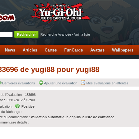
Recherche Avancée
-
Voir la liste
News
Articles
Cartes
FunCards
Avatars
Wallpapers
#33696 de yugi88 pour yugi88
Dernières évaluations
Ajouter une évaluation
Mes évaluations en attentes
 de l'évaluation : #33696
te : 19/10/2012 à 02:00
aluation :
Positive
l de l'échange :
tre du commentaire :
Validation automatique depuis la liste de confiance
mmentaire détaillé :