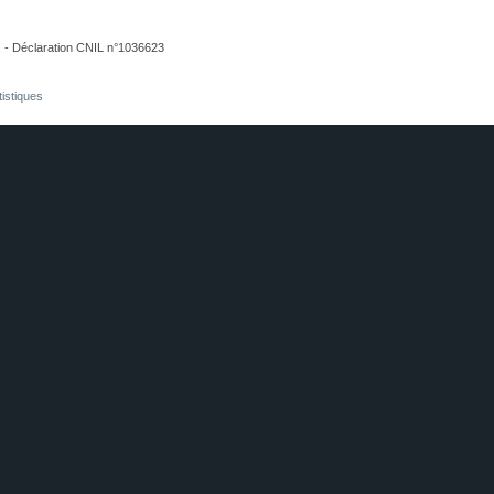
. - Déclaration CNIL n°1036623
tistiques