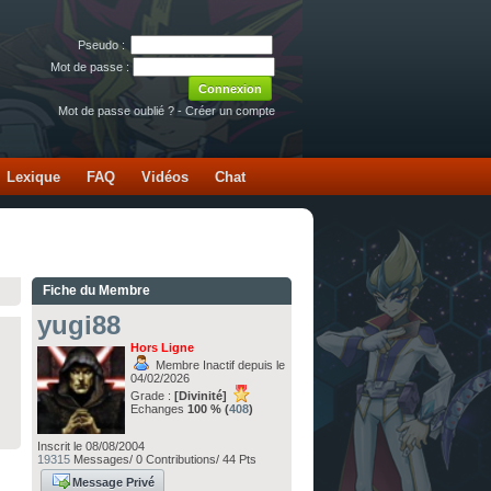
Pseudo :
Mot de passe :
Mot de passe oublié ?
-
Créer un compte
Lexique
FAQ
Vidéos
Chat
Fiche du Membre
yugi88
Hors Ligne
Membre Inactif depuis le
04/02/2026
Grade :
[Divinité]
Echanges
100 % (
408
)
Inscrit le 08/08/2004
19315
Messages/ 0 Contributions/ 44 Pts
Message Privé