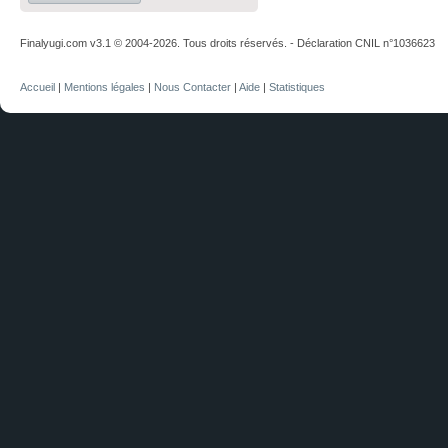
Finalyugi.com v3.1 © 2004-2026. Tous droits réservés. - Déclaration CNIL n°1036623
Accueil
|
Mentions légales
|
Nous Contacter
|
Aide
|
Statistiques