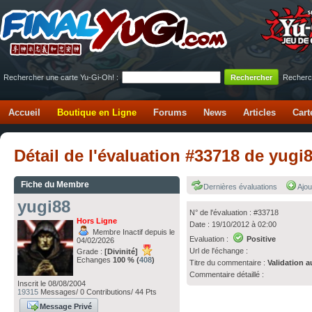
Rechercher une carte Yu-Gi-Oh! :
Recherc
Accueil
Boutique en Ligne
Forums
News
Articles
Cart
Détail de l'évaluation #33718 de yugi
Fiche du Membre
Dernières évaluations
Ajou
yugi88
N° de l'évaluation : #33718
Hors Ligne
Date : 19/10/2012 à 02:00
Membre Inactif depuis le
Evaluation :
Positive
04/02/2026
Url de l'échange :
Grade :
[Divinité]
Echanges
100 % (
408
)
Titre du commentaire :
Validation a
Commentaire détaillé :
Inscrit le 08/08/2004
19315
Messages/ 0 Contributions/ 44 Pts
Message Privé