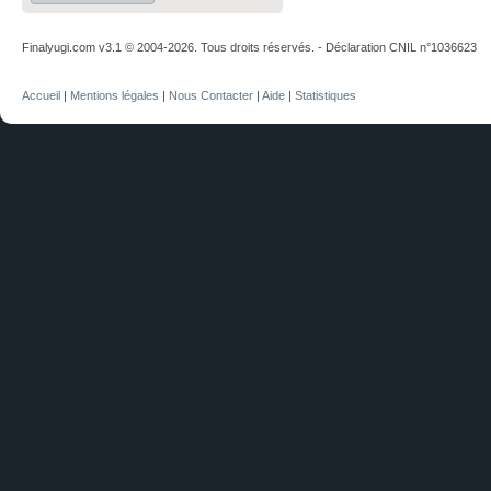
Finalyugi.com v3.1 © 2004-2026. Tous droits réservés. - Déclaration CNIL n°1036623
Accueil
|
Mentions légales
|
Nous Contacter
|
Aide
|
Statistiques