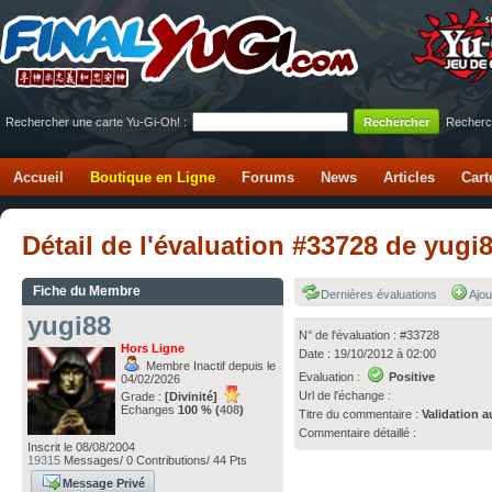
Rechercher une carte Yu-Gi-Oh! :
Recherc
Accueil
Boutique en Ligne
Forums
News
Articles
Cart
Détail de l'évaluation #33728 de yugi
Fiche du Membre
Dernières évaluations
Ajou
yugi88
N° de l'évaluation : #33728
Hors Ligne
Date : 19/10/2012 à 02:00
Membre Inactif depuis le
Evaluation :
Positive
04/02/2026
Url de l'échange :
Grade :
[Divinité]
Echanges
100 % (
408
)
Titre du commentaire :
Validation a
Commentaire détaillé :
Inscrit le 08/08/2004
19315
Messages/ 0 Contributions/ 44 Pts
Message Privé