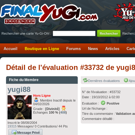
Rechercher une carte Yu-Gi-Oh! :
Recherc
Accueil
Boutique en Ligne
Forums
News
Articles
Cart
Détail de l'évaluation #33732 de yugi
Fiche du Membre
Dernières évaluations
Ajou
yugi88
N° de l'évaluation : #33732
Hors Ligne
Date : 19/10/2012 à 02:00
Membre Inactif depuis le
Evaluation :
Positive
04/02/2026
Url de l'échange :
Grade :
[Divinité]
Echanges
100 % (
408
)
Titre du commentaire :
Validation a
Commentaire détaillé :
Inscrit le 08/08/2004
19315
Messages/ 0 Contributions/ 44 Pts
Message Privé