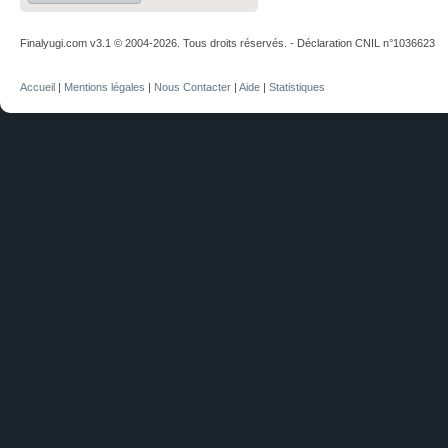
Finalyugi.com v3.1 © 2004-2026. Tous droits réservés. - Déclaration CNIL n°1036623
Accueil
|
Mentions légales
|
Nous Contacter
|
Aide
|
Statistiques