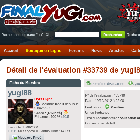
Rechercher une carte Yu-Gi-Oh! :
Recherc
Accueil
Boutique en Ligne
Forums
News
Articles
Cart
Détail de l'évaluation #33739 de yugi
Fiche du Membre
Dernières évaluations
Ajou
yugi88
N° de l'évaluation : #33739
Hors Ligne
Date : 19/10/2012 à 02:00
Membre Inactif depuis le
Evaluation :
Positive
04/02/2026
Url de l'échange :
Grade :
[Divinité]
Echanges
100 % (
408
)
Titre du commentaire :
Validation a
Commentaire détaillé :
Inscrit le 08/08/2004
19315
Messages/ 0 Contributions/ 44 Pts
Message Privé