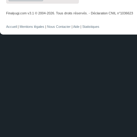
Finalyugi.com v3.1 © 2004-2026. Tous droits réservés. - Déclaration CNIL n°1036623
Accueil
|
Mentions légales
|
Nous Contacter
|
Aide
|
Statistiques