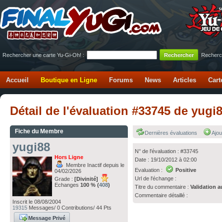
Rechercher une carte Yu-Gi-Oh! :
Recherc
Accueil
Boutique en Ligne
Forums
News
Articles
Cart
Détail de l'évaluation #33745 de yugi
Fiche du Membre
Dernières évaluations
Ajou
yugi88
N° de l'évaluation : #33745
Hors Ligne
Date : 19/10/2012 à 02:00
Membre Inactif depuis le
Evaluation :
Positive
04/02/2026
Url de l'échange :
Grade :
[Divinité]
Echanges
100 % (
408
)
Titre du commentaire :
Validation a
Commentaire détaillé :
Inscrit le 08/08/2004
19315
Messages/ 0 Contributions/ 44 Pts
Message Privé