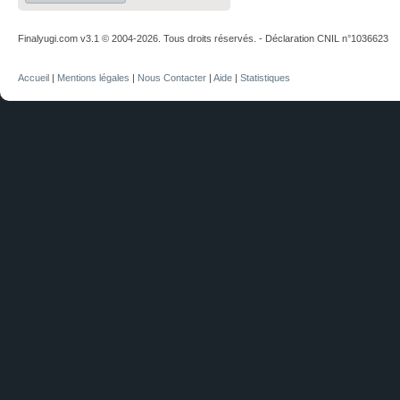
Finalyugi.com v3.1 © 2004-2026. Tous droits réservés. - Déclaration CNIL n°1036623
Accueil
|
Mentions légales
|
Nous Contacter
|
Aide
|
Statistiques