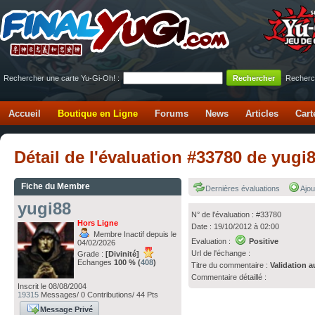
Rechercher une carte Yu-Gi-Oh! :
Recherc
Accueil
Boutique en Ligne
Forums
News
Articles
Cart
Détail de l'évaluation #33780 de yugi
Fiche du Membre
Dernières évaluations
Ajou
yugi88
N° de l'évaluation : #33780
Hors Ligne
Date : 19/10/2012 à 02:00
Membre Inactif depuis le
Evaluation :
Positive
04/02/2026
Url de l'échange :
Grade :
[Divinité]
Echanges
100 % (
408
)
Titre du commentaire :
Validation a
Commentaire détaillé :
Inscrit le 08/08/2004
19315
Messages/ 0 Contributions/ 44 Pts
Message Privé