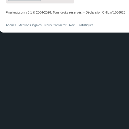
Finalyugi.com v3.1 © 2004-2026. Tous droits réservés. - Déclaration CNIL n°1036623
Accueil
|
Mentions légales
|
Nous Contacter
|
Aide
|
Statistiques