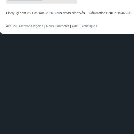
Finalyugi.com v3.1 © 2004-2026. Tous droits réservés. - Déclaration CNIL n°1036623
Accueil
|
Mentions légales
|
Nous Contacter
|
Aide
|
Statistiques