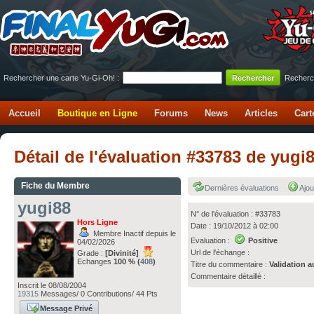
Rechercher une carte Yu-Gi-Oh! :
Recherc
Accueil
Boutique en Ligne
Forums
News
Articles
Cart
Détail de l'évaluation #33783 de yugi
Fiche du Membre
Dernières évaluations
Ajou
yugi88
N° de l'évaluation : #33783
Hors Ligne
Date : 19/10/2012 à 02:00
Membre Inactif depuis le
Evaluation :
Positive
04/02/2026
Url de l'échange :
Grade :
[Divinité]
Echanges
100 % (
408
)
Titre du commentaire :
Validation a
Commentaire détaillé :
Inscrit le 08/08/2004
19315
Messages/ 0 Contributions/ 44 Pts
Message Privé