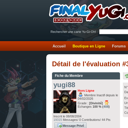
Rechercher une carte Yu-Gi-Oh! :
Accueil
Boutique en Ligne
Forums
Détail de l'évaluation 
Fiche du Membre
yugi88
N°
Hors Ligne
Da
Membre Inactif depuis le
Ev
04/02/2026
Ur
Grade :
[Divinité]
Echanges
100 % (
408
)
Ti
Co
Inscrit le 08/08/2004
19315
Messages/ 0 Contributions/ 44 Pts
Message Privé