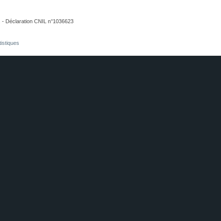
. - Déclaration CNIL n°1036623
tistiques