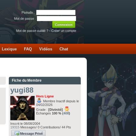
Pseudo :
Mot de passe :
Mot de passe oublié ?
-
Créer un compte
Lexique
FAQ
Vidéos
Chat
Fiche du Membre
yugi88
Hors Ligne
Membre Inactif depuis le
04/02/2026
Grade :
[Divinité]
Echanges
100 % (
408
)
Inscrit le 08/08/2004
19315
Messages/ 0 Contributions/ 44 Pts
Message Privé