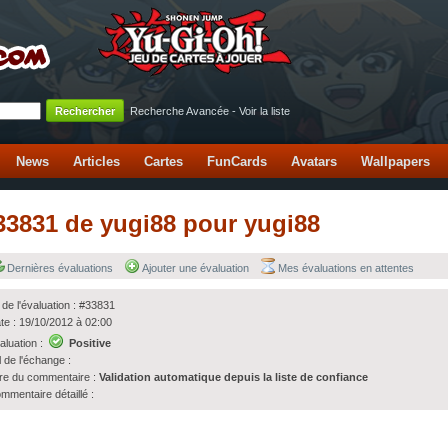
Recherche Avancée
-
Voir la liste
News
Articles
Cartes
FunCards
Avatars
Wallpapers
#33831 de yugi88 pour yugi88
Dernières évaluations
Ajouter une évaluation
Mes évaluations en attentes
 de l'évaluation : #33831
te : 19/10/2012 à 02:00
aluation :
Positive
l de l'échange :
tre du commentaire :
Validation automatique depuis la liste de confiance
mmentaire détaillé :