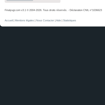
Finalyugi.com v3.1 © 2004-2026. Tous droits réservés. - Déclaration CNIL n°1036623
Accueil
|
Mentions légales
|
Nous Contacter
|
Aide
|
Statistiques