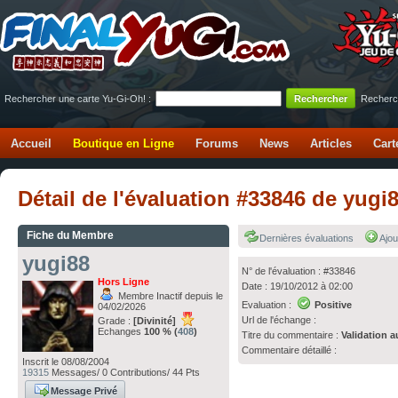
Rechercher une carte Yu-Gi-Oh! :
Recherc
Accueil
Boutique en Ligne
Forums
News
Articles
Cart
Détail de l'évaluation #33846 de yugi
Fiche du Membre
Dernières évaluations
Ajou
yugi88
N° de l'évaluation : #33846
Hors Ligne
Date : 19/10/2012 à 02:00
Membre Inactif depuis le
Evaluation :
Positive
04/02/2026
Url de l'échange :
Grade :
[Divinité]
Echanges
100 % (
408
)
Titre du commentaire :
Validation a
Commentaire détaillé :
Inscrit le 08/08/2004
19315
Messages/ 0 Contributions/ 44 Pts
Message Privé