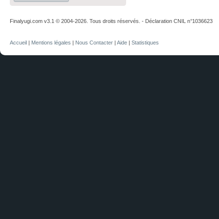
Finalyugi.com v3.1 © 2004-2026. Tous droits réservés. - Déclaration CNIL n°1036623
Accueil
|
Mentions légales
|
Nous Contacter
|
Aide
|
Statistiques