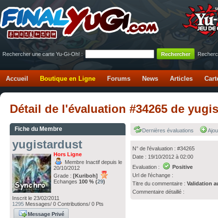
Rechercher une carte Yu-Gi-Oh! :
Recherc
Accueil
Boutique en Ligne
Forums
News
Articles
Cart
Détail de l'évaluation #34265 de yugi
Fiche du Membre
Dernières évaluations
Ajou
yugistardust
N° de l'évaluation : #34265
Hors Ligne
Date : 19/10/2012 à 02:00
Membre Inactif depuis le
Evaluation :
Positive
20/10/2012
Url de l'échange :
Grade :
[Kuriboh]
Echanges
100 % (
29
)
Titre du commentaire :
Validation a
Commentaire détaillé :
Inscrit le 23/02/2011
1295
Messages/ 0 Contributions/ 0 Pts
Message Privé