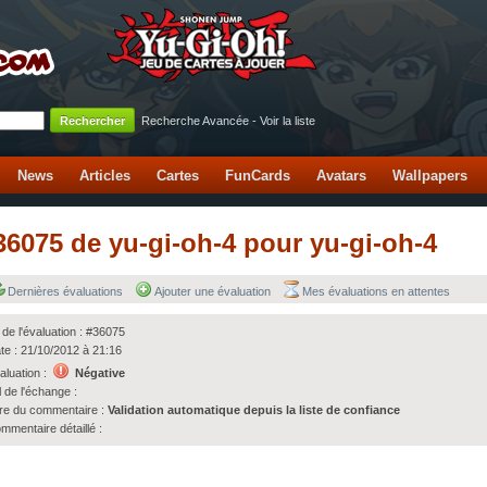
Recherche Avancée
-
Voir la liste
News
Articles
Cartes
FunCards
Avatars
Wallpapers
#36075 de yu-gi-oh-4 pour yu-gi-oh-4
Dernières évaluations
Ajouter une évaluation
Mes évaluations en attentes
 de l'évaluation : #36075
te : 21/10/2012 à 21:16
aluation :
Négative
l de l'échange :
tre du commentaire :
Validation automatique depuis la liste de confiance
mmentaire détaillé :