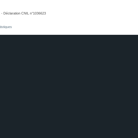
. - Déclaration CNIL n°1036623
tistiques