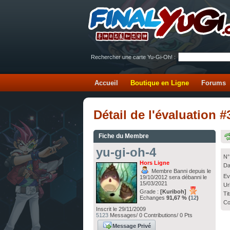
Rechercher une carte Yu-Gi-Oh! :
Accueil
Boutique en Ligne
Forums
Détail de l'évaluation 
Fiche du Membre
yu-gi-oh-4
N°
Hors Ligne
Da
Membre Banni depuis le
Ev
19/10/2012 sera débanni le
15/03/2021
Ur
Grade :
[Kuriboh]
Ti
Echanges
91,67 % (
12
)
Co
Inscrit le 29/11/2009
5123
Messages/ 0 Contributions/ 0 Pts
Message Privé