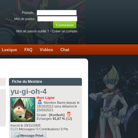
Pseudo :
Mot de passe :
Mot de passe oublié ?
-
Créer un compte
Lexique
FAQ
Vidéos
Chat
Fiche du Membre
yu-gi-oh-4
Hors Ligne
Membre Banni depuis le
19/10/2012 sera débanni le
15/03/2021
Grade :
[Kuriboh]
Echanges
91,67 % (
12
)
Inscrit le 29/11/2009
5123
Messages/ 0 Contributions/ 0 Pts
Message Privé